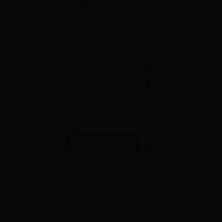
Bet体育365提款流程
📅 2025-07-01 01:18:33
✍️ admin
👀 5407
❤️ 342