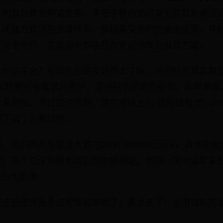
、利息计算到申请条件，手把手教你如何安全高效地使用
、还款方式这些关键环节，穿插真实用户的使用反馈，并
还是老用户，这篇指南都能帮你更好地规划借贷方案。
个什么平台？可能有些朋友还不太了解，信用钱包其实算是
向有短期资金需求的用户，提供纯信用贷款服务。简单来说
拿到钱。不过要注意啊，现在市场上叫"信用钱包"的AP
别下错了山寨软件。
，他们的放款额度大致在2000-50000元区间，具体能
。有个在深圳做电商的朋友跟我说，他第一次申请就拿到了
支付宝账单。
足这些硬性条件这里要敲黑板了，重点来了！信用钱包的