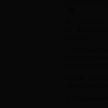
1. 年龄要在22-5
门槛
不过，这里有个问题
6次，且当前不能有
只有3000元。
三、利息怎么算才不
的日利率大概在0.03%
12个月，总利息大概在1
但要注意！有些用户
定要在借款前查看《
四、这些注意事项能帮