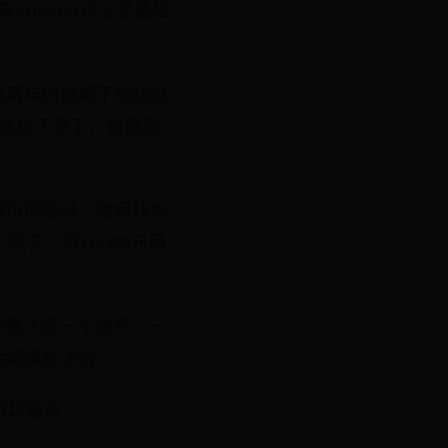
芝麻分600分以上是基础
近两年内逾期不能超过
成功下款了，但额度
踩坑的部分。信用钱包
个例子，借10000元用
里教大家一个诀窍：一
会明确标注的。
避坑要点：