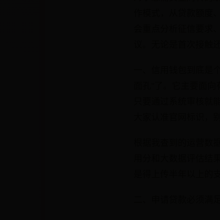
作模式，从贷款额度
会重点分析征信要求
议。无论是首次接触
一、信用钱包到底是
面孔"了。它主要面
只要通过系统审核就能
大家认准官网标识，
根据我查到的运营数据
用分和大数据评估结果
是得上传半年以上的
二、申请贷款必须满