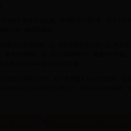
明。
，主动联系客服申请延期。虽然要付点违约金，但至少不
，好好沟通一般都能解决。
整理几个高频问题：Q：审核需要多长时间？A：大多数
Q：能循环借款吗？A：还清当期账单后，额度实时恢复Q
是多头借贷或近期频繁申请贷款导致
应急周转工具确实方便，但一定要量入为出合理使用。记
时的资金缺口变成长期的负债压力。如果还有其他疑问，
 開機、關機和重啟
7个Excel打印设置技巧，职场新手必学