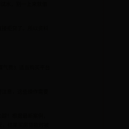
期试水，别一上来就借
直接拒贷了。所以资料
：
气费3. 适当购买平台
过要注意，这些操作需要
失踪！根据最新案例，
天，结果买房贷款时被