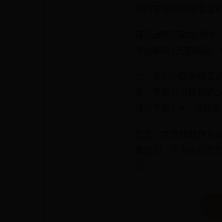
银行要求出具结清证
建议遇到还款困难时
平台都有3天宽限期
七、常见问题答疑最后
果，节假日可能延迟
评分不足？A：可能
总之，信用钱包作为
要还的，千万别让暂
论。
←