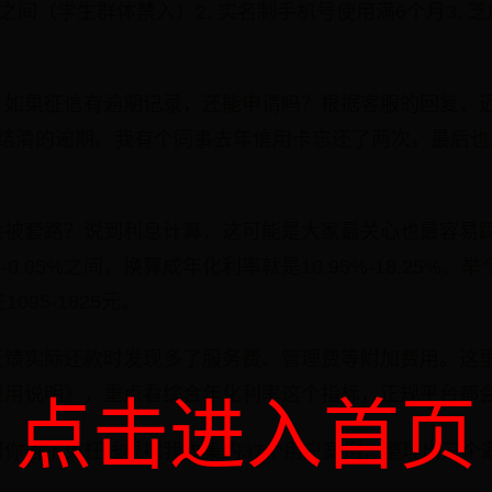
5周岁之间（学生群体禁入）2. 实名制手机号使用满6个月3. 
：如果征信有逾期记录，还能申请吗？根据客服的回复，
未结清的逾期。我有个同事去年信用卡忘还了两次，最后也
会被套路？说到利息计算，这可能是大家最关心也最容易
-0.05%之间，换算成年化利率就是10.95%-18.25%。举
095-1825元。
反馈实际还款时发现多了服务费、管理费等附加费用。这
费用说明》，重点看综合年化利率这个指标，正规平台都
点击进入首页
你省下冤枉钱根据我收集的37个用户案例，整理出三个