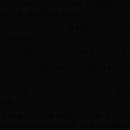
更容易通过审核（系统风控时段设置）2. 首次借款建议选3
能产生违约金（通常是剩余本金的3%）
州用户因为连续修改申请资料，结果被系统判定为高风险
全，别反复操作。
个实战技巧想要顺利下款还能拿高额度？试试这三个方法
保持流水（工资卡最佳）2. 在支付宝生活缴费里多交水电煤
个方法操作，三个月内额度从5000提到了20000。不
竿见影。
后果？这里必须严肃提醒：如果确实还不上款，千万别玩
录上传到央行征信系统和百行征信。有个郑州用户逾期17