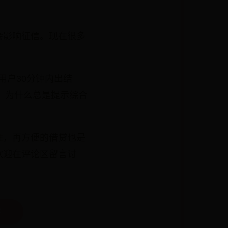
会影响征信。现在很多
用户30分钟内出结
：为什么总是提示综合
住，再方便的借贷也是
欢迎在评论区留言讨
 →