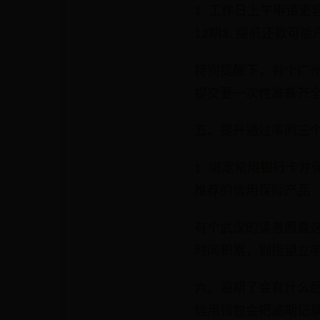
1. 工作日上午申请
12期3. 提前还款可
特别提醒下，有个广
提交要一次性准备齐
五、提升通过率的三
1. 绑定常用银行卡并
推荐的信用保险产品
有个武汉的读者照着这
时间积累，别指望立
六、逾期了会有什么
信用钱包会把逾期记