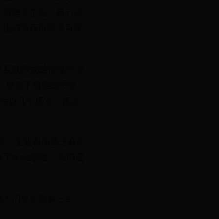
这款信贷工具。我们还
给出避免踩坑的实用建
互联网金融领域的"老
，就是不需要抵押物，
P有好几个版本，建议
批多少主要看你的芝麻信
8000额度，但前提
准入门槛主要看三点：