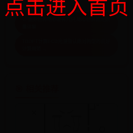
点击进入首页
← 迷你世界地心龙有几只 地心世界黑龙数
量详解
TDDFT计算ECD光谱指认绝对构型的良好
计算规范 →
🎯 相关推荐