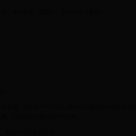
毒液；栗木长靴（蓝武）；桃木太刀（紫武）。
。
墓地。
性非常强，经常是一个不小心某块地方散落的一堆碎骨就
骷髅。没有固定的路线和攻击目标。
士、骷髅法师和骷髅领主。