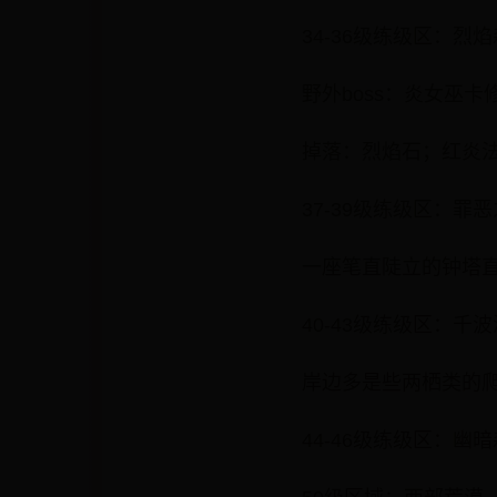
34-36级练级区：烈
野外boss：炎女巫卡
掉落：烈焰石；红炎
37-39级练级区：罪
一座笔直陡立的钟塔
40-43级练级区：千
岸边多是些两栖类的
44-46级练级区：幽