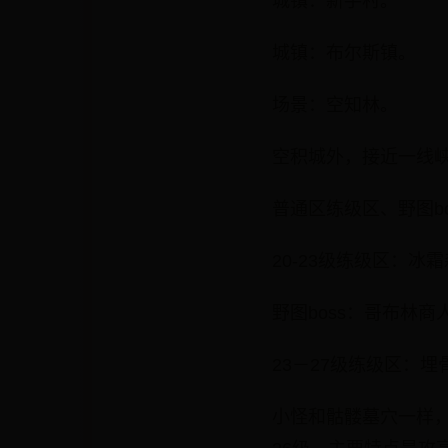
城镇：新手村。
城镇：布尔斯镇。
场景：空知林。
空积城外，接近一线
普通区练级区、野图bo
20-23级练级区：冰
野图boss：哥布林商
23－27级练级区：埋
小怪和骷髅墓穴一样