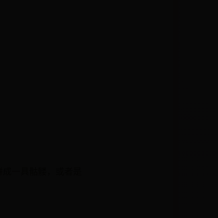
拼成一具骷髅，或者是