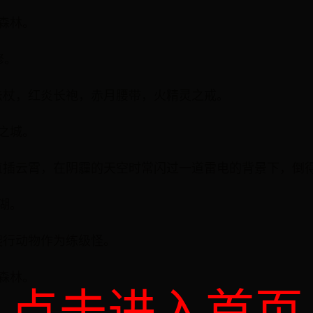
焰森林。
修。
法杖，红炎长袍，赤月腰带，火精灵之戒。
恶之城。
直插云霄，在阴霾的天空时常闪过一道雷电的背景下，倒
波湖。
爬行动物作为练级怪。
暗森林。