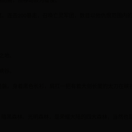
高防高，但移动较为缓慢。
亚葛。连击200暴走，召唤亡灵军团，数目以他仇恨范围内
离之地。
线峡谷。
人奥磐。身着黑色长衫，肩扛一把有着大剑长度的太刀在峡
、暗黑森林、光明森林，是荣耀大陆的四大森林，当然也