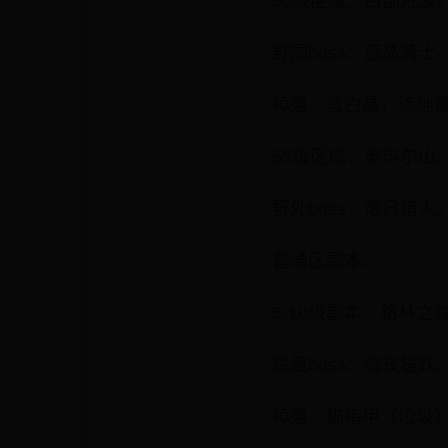
50级区域：西部荒漠
野图boss：蓝晶骑士
掉落：蓝白晶；流地
55级区域：奥玛尔山
野外boss：落日猎人
普通区副本：
5-10级副本：格林之
隐藏boss：暗夜猫妖
掉落：猫指甲（垃圾