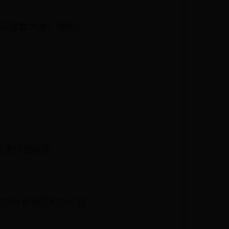
的玩家数为准；濒死，
谷里徘徊闲逛。
是四片练级区和四个副