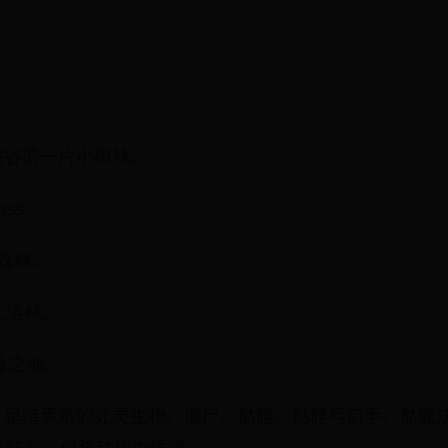
峡谷的一片小树林。
ss：
霜森林。
人洛林。
骨之地。
，是暗黑系的死灵生物。僵尸、骷髅、骷髅弓箭手、骷髅法