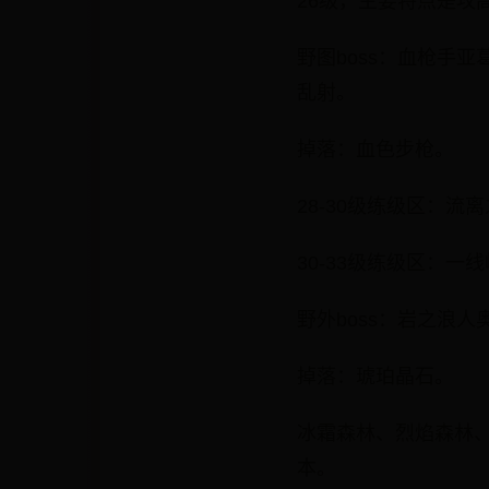
26级，主要特点是攻
野图boss：血枪手
乱射。
掉落：血色步枪。
28-30级练级区：流
30-33级练级区：一
野外boss：岩之浪
掉落：琥珀晶石。
冰霜森林、烈焰森林
本。