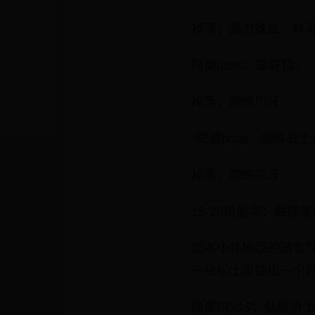
掉落：强力蛛丝，蛛
隐藏boss：蜘蛛精。
掉落：蜘蛛爪牙。
*隐藏boss：蜘蛛战士
掉落：蜘蛛爪牙。
15-20级副本：骷髅
副本小怪出现的随意
一块松土里钻出一个
隐藏BOSS：骷髅勇