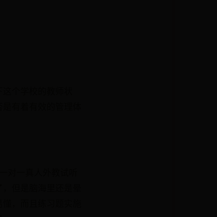
下这个学校的教师状
否是有着有效的管理体
一对一真人外教试听
了，但是脑海里还是晕
易懂，而且练习题实施