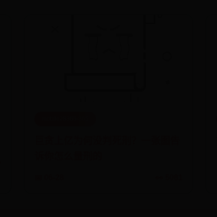
mobile28365-365
巨贪上亿为何没判死刑？一张图告
诉你怎么量刑的
6
📅 06-28
👀 5081