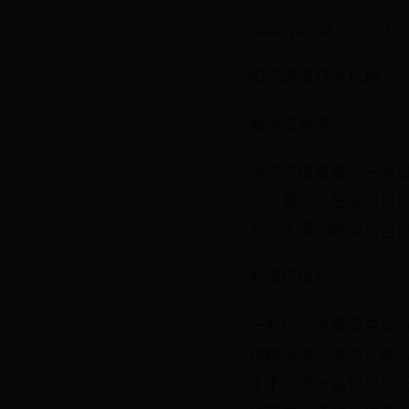
www.youda.com.cn
如何选择日语机构
看师资水平
师资也很重要。一家
况。教师队伍是和培
系，上课的时候是否
看课程体验
一般短训班都提拱试
课都觉得不得劲，那
乎乎，不一会就又忘