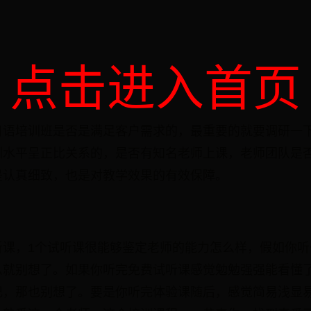
点击进入首页
日语培训班是否是满足客户需求的，最重要的就要调研一
训水平呈正比关系的，是否有知名老师上课，老师团队是
是认真细致，也是对教学效果的有效保障。
听课，1个试听课很能够鉴定老师的能力怎么样，假如你听
么就别想了。如果你听完免费试听课感觉勉勉强强能看懂
记，那也别想了。要是你听完体验课随后，感觉简易浅显