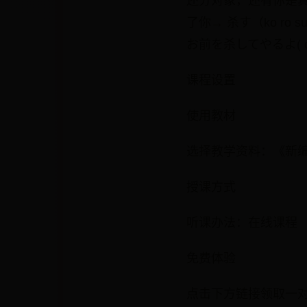
还分对象，还有你是
了你→ 杀す（ko ro su)
お前を杀してやるよ( omae w
课程设置
使用教材
选择教学资料：《新
授课方式
听课办法：在线课程
免费体验
点击下方链接领取一