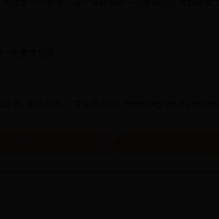
入熟悉这一个老师，这个培训课程——恭喜你，找到真爱
对一免费体验课
若转载，请注明出处：https://wp.youda.net/article/
王者荣耀镜上线正式服时间介绍
十大鬼音乐(十大恐怖鬼音乐