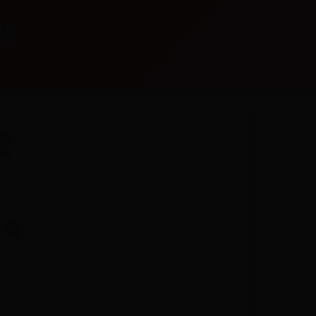
么样
哦
1