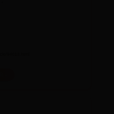
了。
94013.html
) →