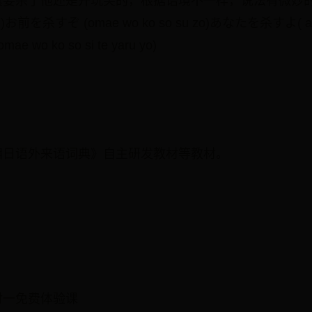
真要杀了他还是开玩笑的，根据语境不一样，说法有微妙
お前を杀すぞ (omae wo ko so su zo)あなたを杀すよ( a nad
o ko so si te yaru yo)
编日语外来语词典》自主研发教材等教材。
对一免费体验课