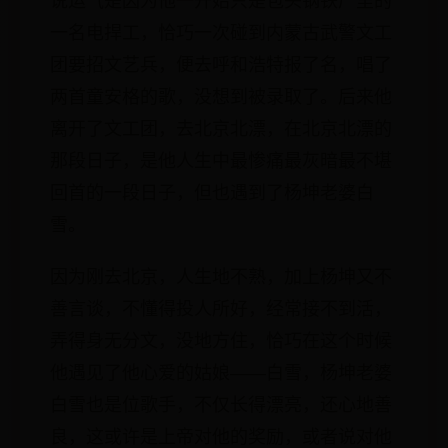
说运气是因为他一开始只是包头钢铁厂里的
一名电捍工，恰巧一次碰到内蒙古武警文工
团要招文艺兵，便去呼和浩特报了名，唱了
两首童安格的歌，没想到被录取了。后来他
离开了文工团，去北京北漂，在北京北漂的
那段日子，是他人生中最惨痛最灰暗最不堪
回首的一段日子，但也遇到了杨坤老婆白
雪。
因为刚去北京，人生地不熟，加上杨坤又不
善言谈，不懂得投人所好，经常接不到活，
弄得身无分文，没地方住，恰巧在这个时候
他遇见了他心爱的姑娘——白雪，杨坤老婆
白雪也是位歌手，不仅长得漂亮，还心地善
良，这或许是上帝对他的奖励，或者说对他