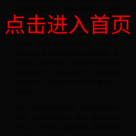
元钱时他痛哭失声，发誓尽快赚钱把它赎回
点击进入首页
来，并要当铺老板一定保管好那条项链。
分手之后杨坤一度换上了抑郁症，这期间歌
手陈琳一直都帮助杨坤走出抑郁，也是在这
段时间内，陈琳和杨坤的谣言开始传播，网
上爆出二人有地下情，但最总因为没有确实
证据而不了了之。陈琳自杀之后，杨坤为纪
念她举办了一场演唱会以纪念这个曾给自己
帮助的人。
或许正是这段坎坷的经历，使杨坤无暇顾及
婚姻，从而把年龄拖大。杨坤一直对白雪念
念不忘，至今放不下这段感情，并试图找到