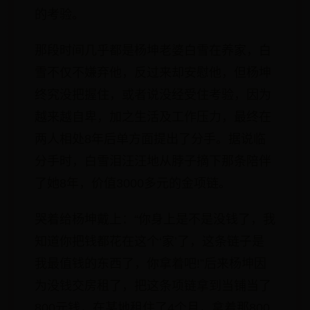
的考验。
那段时间几乎都是杨坤老婆白雪在养家，白
雪不仅不嫌弃他，反过来却安慰他，但杨坤
终究没把握住，或者说没经受住考验，因为
越来越自卑，加之生活及工作压力，最终在
两人相处8年后单方面提出了分手。据说临
分手时，白雪泪汪汪地从脖子摘下那条陪伴
了她8年，价值3000多元的金项链。
哭着给杨坤戴上：“你身上是不是没钱了，我
知道你把钱都花在这个‘家’了，这条链子是
我最值钱的东西了，你拿着吧!”后来杨坤因
为没钱交房租了，把这条项链拿到当铺当了
800元钱，在某地租住了4个月，拿着那800