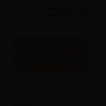
一份跟这一样的感情，但这种爱如今真的难
找。如今近45岁感情依旧空窗的杨坤定当是
跨过了这三道分水岭之后又再领悟出了新的
感触。
← 天空记者票选英格兰队世界杯阵容：贝
林厄姆等12人获得全部支持
怎么进入5e服务器，进入5e服务器的详细
步骤指南 →
🎯 相关推荐