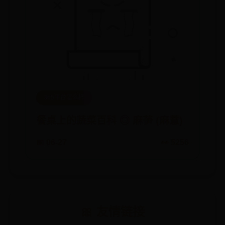
365平台怎么样
餐桌上的蔬菜百科 ◎ 麻芛 (麻薏)
📅 06-27
👀 5256
🎀 友情链接