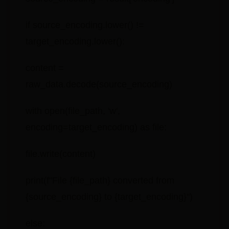
if source_encoding.lower() !=
target_encoding.lower():
content =
raw_data.decode(source_encoding)
with open(file_path, 'w',
encoding=target_encoding) as file:
file.write(content)
print(f"File {file_path} converted from
{source_encoding} to {target_encoding}")
else: