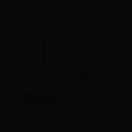
🎯 相关推荐
Bet体育365提款流程
泰拉瑞亚蝙蝠法杖分析介绍
📅 06-27
👀 533