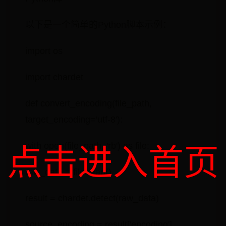
以下是一个简单的Python脚本示例：
import os
import chardet
def convert_encoding(file_path,
target_encoding='utf-8'):
with open(file_path, 'rb') as file:
点击进入首页
raw_data = file.read()
result = chardet.detect(raw_data)
source_encoding = result['encoding']