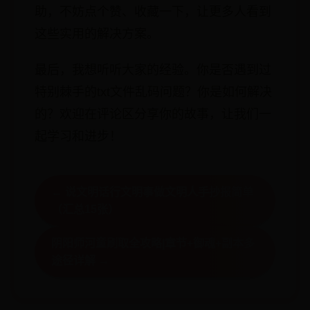
助，不妨点个赞、收藏一下，让更多人看到
这些实用的解决方案。
最后，我想听听大家的经验。你是否遇到过
特别棘手的txt文件乱码问题？你是如何解决
的？欢迎在评论区分享你的故事，让我们一
起学习和进步！
← 说文明话行文明事做文明人手抄报简单
（汇总15张）
阴阳师河童刷取全攻略|章节+御魂+副本多
途径详解 →