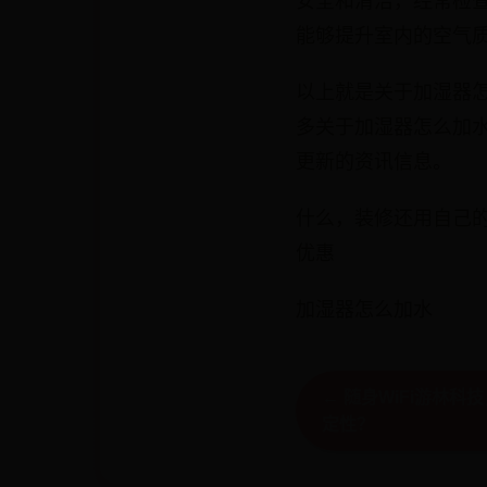
安全和清洁，经常检
能够提升室内的空气
以上就是关于加湿器
多关于加湿器怎么加
更新的资讯信息。
什么，装修还用自己的
优惠
加湿器怎么加水
← 随身WiFi游林
定性？