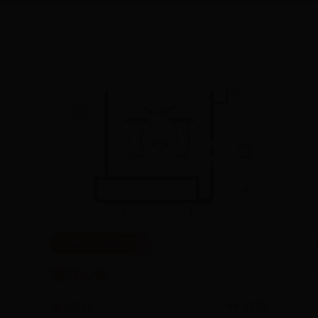
Bet体育365提款流程
懑怎么读
📅 07-16
👀 1872