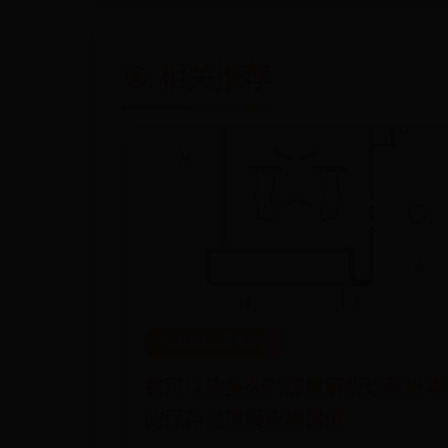
🎯 相关推荐
Bet体育365提款流程
書可以放多久？深度解析珍藏紙本
的保存之道與永續價值