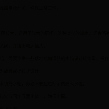
开加湿器电源开关，确保正常工作。
一般较大，适用于较大的房间，这种类型的加水方式会略
已经关闭，并拔出电源插头。
其提起，需要注意一些落地式加湿器的水箱设计较笨重，操
通常为旋转或提拉式设计。
纯净水填充水箱，务必不要超过标示的最大水位。
将水箱安放回加湿器主体上，确保牢固。