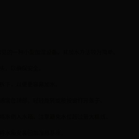
常见的一种小型加湿设备。其加水方法较为简单。
插头，以确保安全。
座上拆下，以便更容易加水。
子，通常在顶部。轻轻旋转或按按键打开盖子。
水，将水倒入水箱，注意避免水位超过最大标线。
盖，将水箱安装回加湿器基座。