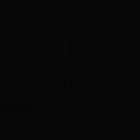
365平台怎么样
倩女幽魂手游杨洋在哪个区
📅 08-21
👀 8524