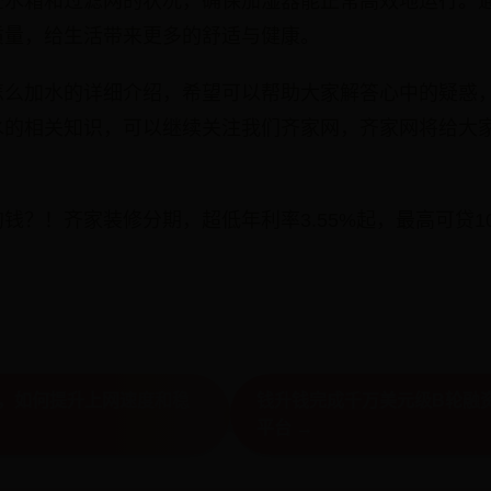
查水箱和过滤网的状况，确保加湿器能正常高效地运行。
质量，给生活带来更多的舒适与健康。
怎么加水的详细介绍，希望可以帮助大家解答心中的疑惑
水的相关知识，可以继续关注我们齐家网，齐家网将给大
钱？！齐家装修分期，超低年利率3.55%起，最高可贷1
科技，如何提升上网速度和稳
钱升钱完成千万美元级B轮融
平台 →