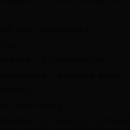
源，并检查加水指示灯是否正常熄灭，确认加湿器正常运作。
巧轻便广受欢迎，经常用于旅行和办公桌上。
用户安全。
湿器的水箱顶部盖子，部分型号可能需要拧开或按下。
干净的自来水添加到水箱，注意观察刻度标线，避免过满。
，确保密封良好。
开加湿器，观察其工作是否正常。
湿器有不同的加水方法。无论何种类型，加水过程中都应