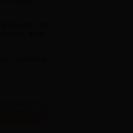
通过正确的加水方法，
，假如大家想要了解更
家提供更全、更详细、
00万。立即申请享受
资 打造全球资产管理