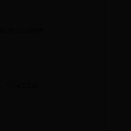
号的加水方法相对复
通，阀门是否正常。
书。